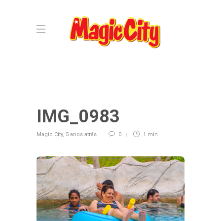
IMG_0983
Magic City
,
5 anos atrás
0
1 min