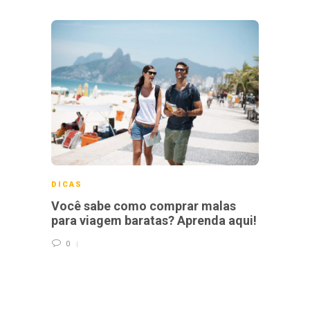
DICAS
DICA
Você sabe como comprar malas
Fiqu
para viagem baratas? Aprenda aqui!
Socia
0
0