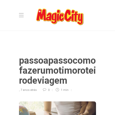
passoapassocomo
fazerumotimorotei
rodeviagem
,
7 anos atrás
0
1 min