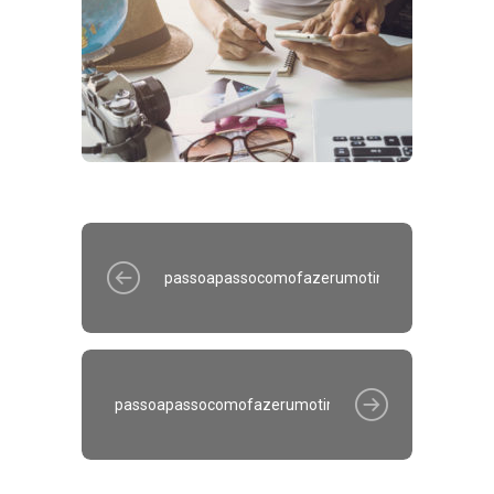
passoapassocomofazerumotimoroteirodevia
passoapassocomofazerumotimoroteirodeviagem