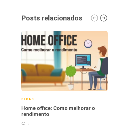
Posts relacionados
DICAS
DICA
Home office: Como melhorar o
Enten
rendimento
crian
0
0