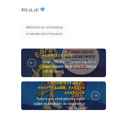
Até já, já!
#MEDIDAS DE SEGURANÇA
#TURISMO RESPONSÁVEL
ACONTECE AQUI
Magic City é o 7º parque aquático
mais visitado da América Latina e
o 4° do Brasil
ACONTECE AQUI
,
HOSPEDAGEM
,
PARQUE
AQUÁTICO
Tudo o que você precisa saber
sobre as Medidas de Segurança
do Magic!