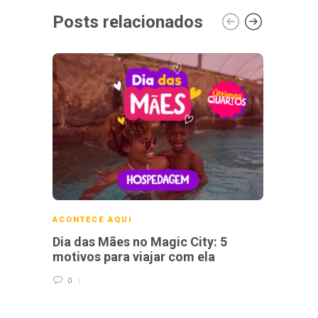
Posts relacionados
ACONTECE AQUI
ACONT
Dia das Mães no Magic City: 5
Magic
motivos para viajar com ela
vagas
ano
0
0