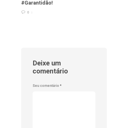
#Garantidão!
Aqui 
0
0
Deixe um
comentário
Seu comentário
*