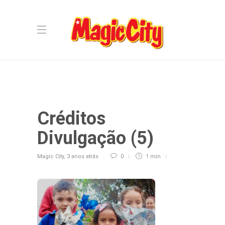
Créditos
Divulgação (5)
Magic City
,
3 anos atrás
0
1 min